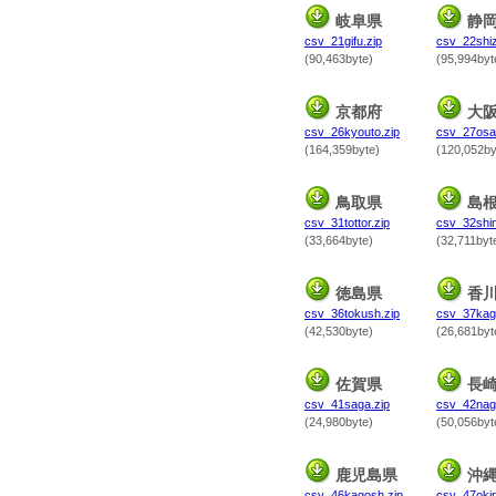
岐阜県
静
csv_21gifu.zip
csv_22shiz
(90,463byte)
(95,994byt
京都府
大
csv_26kyouto.zip
csv_27osa
(164,359byte)
(120,052by
鳥取県
島
csv_31tottor.zip
csv_32shi
(33,664byte)
(32,711byt
徳島県
香
csv_36tokush.zip
csv_37kag
(42,530byte)
(26,681byt
佐賀県
長
csv_41saga.zip
csv_42nag
(24,980byte)
(50,056byt
鹿児島県
沖
csv_46kagosh.zip
csv_47okin