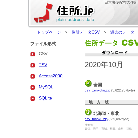
日本郵便配布の住所
トップページ
>
住所データCSV
>
過去のデータ
>
ファイル形式
CSV
2020年10月
TSV
Access2000
全国
MySQL
csv_zenkoku.zip
(3,622,757byte)
SQLite
地 方 版
北海道・東北
csv_tohoku.zip
(639,092byte)
北海道
青森、岩手、宮城、秋田、山形、福島