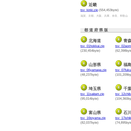
近畿
tsv_kinki.zip
(554,453byte)
滋賀、京都、大阪、兵庫、奈良、和歌山
都 道 府 県 版
北海道
青
tsv_01hokkai.zip
tsv_02aomo
(230,454byte)
(62,398byt
山形県
福
tsv_06yamaga.zip
tsv_07fuku
(48,237byte)
(101,209by
埼玉県
千
tsv_11saitam.zip
tsv_12chib
(95,014byte)
(104,360by
富山県
石
tsv_16toyama.zip
tsv_17ishik
(82,037byte)
(74,895byt