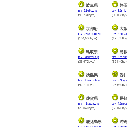
岐阜県
静
tsv_21gifu.zip
tsv_22shiz
(90,734byte)
(95,038byt
京都府
大
tsv_26kyouto.zip
tsv_27osak
(164,560byte)
(121,056by
鳥取県
島
tsv_31tottor.zip
tsv_32shim
(33,677byte)
(32,849byt
徳島県
香
tsv_36tokush.zip
tsv_37kag
(42,771byte)
(26,949byt
佐賀県
長
tsv_41saga.zip
tsv_42naga
(25,041byte)
(50,076byt
鹿児島県
沖
tsv_46kagosh.zip
tsv_47okin