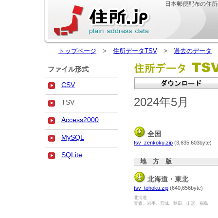
日本郵便配布の住所
トップページ
>
住所データTSV
>
過去のデータ
>
ファイル形式
CSV
2024年5月
TSV
Access2000
全国
MySQL
tsv_zenkoku.zip
(3,635,603byte)
SQLite
地 方 版
北海道・東北
tsv_tohoku.zip
(640,656byte)
北海道
青森、岩手、宮城、秋田、山形、福島