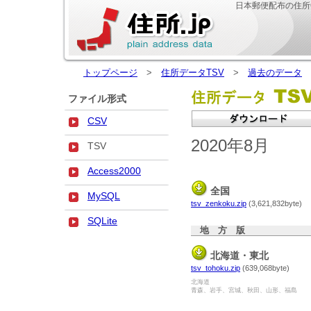
日本郵便配布の住所
トップページ
>
住所データTSV
>
過去のデータ
>
ファイル形式
CSV
2020年8月
TSV
Access2000
全国
MySQL
tsv_zenkoku.zip
(3,621,832byte)
SQLite
地 方 版
北海道・東北
tsv_tohoku.zip
(639,068byte)
北海道
青森、岩手、宮城、秋田、山形、福島