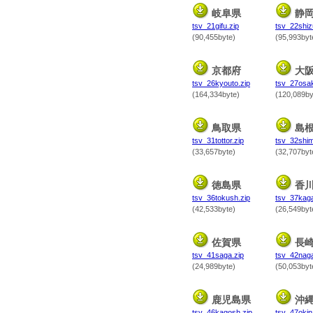
岐阜県
静
tsv_21gifu.zip
tsv_22shiz
(90,455byte)
(95,993byt
京都府
大
tsv_26kyouto.zip
tsv_27osak
(164,334byte)
(120,089by
鳥取県
島
tsv_31tottor.zip
tsv_32shim
(33,657byte)
(32,707byt
徳島県
香
tsv_36tokush.zip
tsv_37kag
(42,533byte)
(26,549byt
佐賀県
長
tsv_41saga.zip
tsv_42naga
(24,989byte)
(50,053byt
鹿児島県
沖
tsv_46kagosh.zip
tsv_47okin