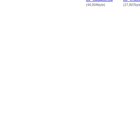
(44,004byte)
(27,807byt