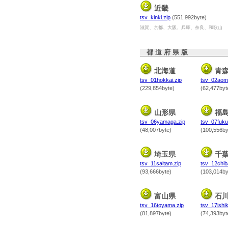
近畿
tsv_kinki.zip
(551,992byte)
滋賀、京都、大阪、兵庫、奈良、和歌山
都 道 府 県 版
北海道
青
tsv_01hokkai.zip
tsv_02aomo
(229,854byte)
(62,477byt
山形県
福
tsv_06yamaga.zip
tsv_07fuku
(48,007byte)
(100,556by
埼玉県
千
tsv_11saitam.zip
tsv_12chib
(93,666byte)
(103,014by
富山県
石
tsv_16toyama.zip
tsv_17ishik
(81,897byte)
(74,393byt