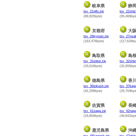
岐阜県
静
tsv_21gifu.zip
tsv_22shiz
(89,825byte)
(95,469byt
京都府
大
tsv_26kyouto.zip
tsv_27osak
(163,476byte)
(117,634by
鳥取県
島
tsv_31tottor.zip
tsv_32shim
(33,610byte)
(32,655byt
徳島県
香
tsv_36tokush.zip
tsv_37kag
(42,299byte)
(26,704byt
佐賀県
長
tsv_41saga.zip
tsv_42naga
(24,854byte)
(49,841byt
鹿児島県
沖
tsv_46kagosh.zip
tsv_47okin