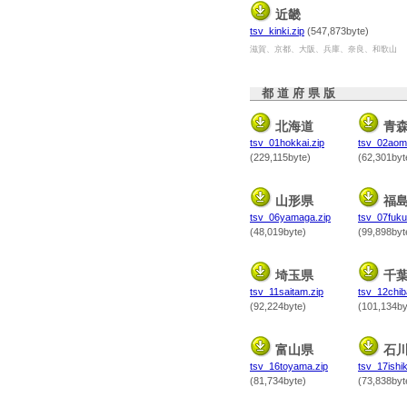
近畿
tsv_kinki.zip
(547,873byte)
滋賀、京都、大阪、兵庫、奈良、和歌山
都 道 府 県 版
北海道
青
tsv_01hokkai.zip
tsv_02aomo
(229,115byte)
(62,301byt
山形県
福
tsv_06yamaga.zip
tsv_07fuku
(48,019byte)
(99,898byt
埼玉県
千
tsv_11saitam.zip
tsv_12chib
(92,224byte)
(101,134by
富山県
石
tsv_16toyama.zip
tsv_17ishik
(81,734byte)
(73,838byt