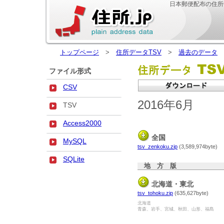
日本郵便配布の住所
トップページ
>
住所データTSV
>
過去のデータ
>
ファイル形式
CSV
2016年6月
TSV
Access2000
全国
MySQL
tsv_zenkoku.zip
(3,589,974byte)
SQLite
地 方 版
北海道・東北
tsv_tohoku.zip
(635,627byte)
北海道
青森、岩手、宮城、秋田、山形、福島