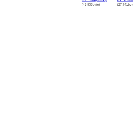
(43,933byte)
(27,741byt