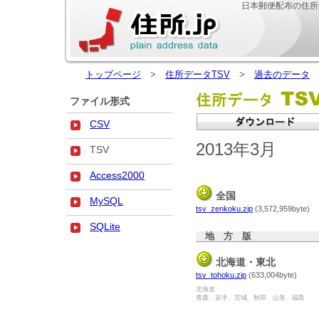
日本郵便配布の住所
トップページ
>
住所データTSV
>
過去のデータ
>
ファイル形式
CSV
2013年3月
TSV
Access2000
全国
MySQL
tsv_zenkoku.zip
(3,572,959byte)
SQLite
地 方 版
北海道・東北
tsv_tohoku.zip
(633,004byte)
北海道
青森、岩手、宮城、秋田、山形、福島