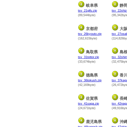
岐阜県
静
tsv_21gifu.zip
tsv_22shiz
(89,544byte)
(95,342byt
京都府
大
tsv_26kyouto.zip
tsv_27osak
(162,615byte)
(114,826by
鳥取県
島
tsv_31tottor.zip
tsv_32shim
(33,674byte)
(32,475byt
徳島県
香
tsv_36tokush.zip
tsv_37kag
(42,169byte)
(26,472byt
佐賀県
長
tsv_41saga.zip
tsv_42naga
(24,671byte)
(49,916byt
鹿児島県
沖
tsv_46kagosh.zip
tsv_47okin