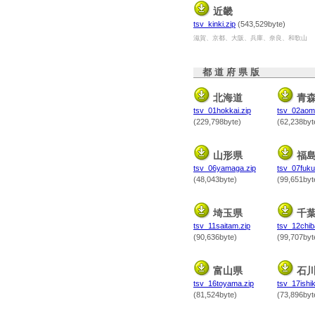
近畿
tsv_kinki.zip
(543,529byte)
滋賀、京都、大阪、兵庫、奈良、和歌山
都 道 府 県 版
北海道
青
tsv_01hokkai.zip
tsv_02aomo
(229,798byte)
(62,238byt
山形県
福
tsv_06yamaga.zip
tsv_07fuku
(48,043byte)
(99,651byt
埼玉県
千
tsv_11saitam.zip
tsv_12chib
(90,636byte)
(99,707byt
富山県
石
tsv_16toyama.zip
tsv_17ishik
(81,524byte)
(73,896byt