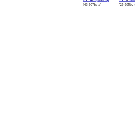
(43,507byte)
(26,905byt