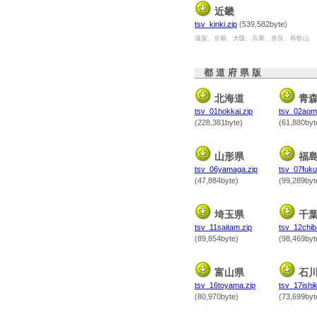
近畿
tsv_kinki.zip
(539,582byte)
滋賀、京都、大阪、兵庫、奈良、和歌山
都 道 府 県 版
北海道
青
tsv_01hokkai.zip
tsv_02aomo
(228,381byte)
(61,880byt
山形県
福
tsv_06yamaga.zip
tsv_07fuku
(47,884byte)
(99,289byt
埼玉県
千
tsv_11saitam.zip
tsv_12chib
(89,854byte)
(98,469byt
富山県
石
tsv_16toyama.zip
tsv_17ishik
(80,970byte)
(73,699byt