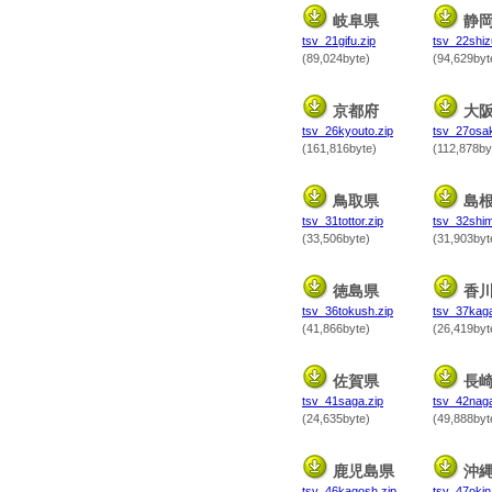
岐阜県
静
tsv_21gifu.zip
tsv_22shiz
(89,024byte)
(94,629byt
京都府
大
tsv_26kyouto.zip
tsv_27osak
(161,816byte)
(112,878by
鳥取県
島
tsv_31tottor.zip
tsv_32shim
(33,506byte)
(31,903byt
徳島県
香
tsv_36tokush.zip
tsv_37kag
(41,866byte)
(26,419byt
佐賀県
長
tsv_41saga.zip
tsv_42naga
(24,635byte)
(49,888byt
鹿児島県
沖
tsv_46kagosh.zip
tsv_47okin