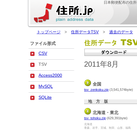
日本郵便配布の住所
トップページ
>
住所データTSV
>
過去のデータ
>
ファイル形式
CSV
2011年8月
TSV
Access2000
全国
MySQL
tsv_zenkoku.zip
(3,541,574byte)
SQLite
地 方 版
北海道・東北
tsv_tohoku.zip
(629,391byte)
北海道
青森、岩手、宮城、秋田、山形、福島